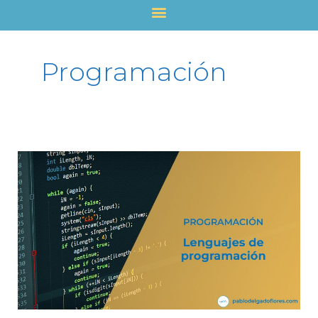
Ir
al
contenido
Programación
Lenguajes
de
programación