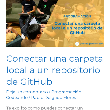
una
carpeta
local
a
un
repositorio
de
GitHub
Conectar una carpeta
local a un repositorio
de GitHub
Deja un comentario
/
Programación
,
Codeando
/
Pablo Delgado Flores
Te explico como puedes conectar un