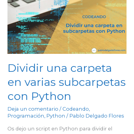
una
carpeta
en
varias
subcarpetas
con
Python
Dividir una carpeta
en varias subcarpetas
con Python
Deja un comentario
/
Codeando
,
Programación
,
Python
/
Pablo Delgado Flores
Os dejo un script en Python para dividir el