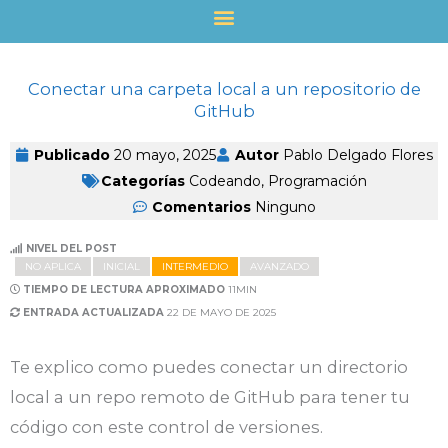
Ir
al
contenido
Conectar una carpeta local a un repositorio de
GitHub
Publicado
20 mayo, 2025
Autor
Pablo Delgado Flores
Categorías
Codeando
,
Programación
Comentarios
Ninguno
NIVEL DEL POST
NO APLICA
INICIAL
INTERMEDIO
AVANZADO
TIEMPO DE LECTURA APROXIMADO
11MIN
ENTRADA ACTUALIZADA
22 DE MAYO DE 2025
Te explico como puedes conectar un directorio
local a un repo remoto de GitHub para tener tu
código con este control de versiones.