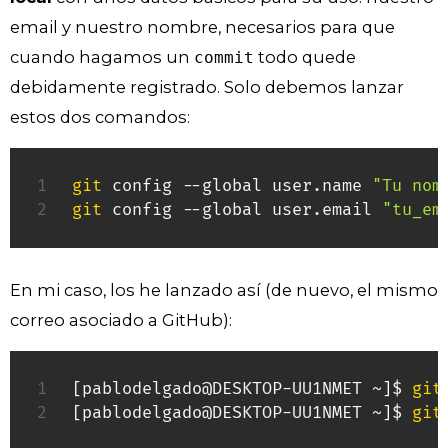
email y nuestro nombre, necesarios para que
cuando hagamos un
todo quede
commit
debidamente registrado. Solo debemos lanzar
estos dos comandos:
git
 config --global user.name 
"Tu nom
git
 config --global user.email 
"tu_em
En mi caso, los he lanzado así (de nuevo, el mismo
correo asociado a GitHub):
[
pablodelgado@DESKTOP-UU1NMET ~
]
$ 
git
[
pablodelgado@DESKTOP-UU1NMET ~
]
$ 
git