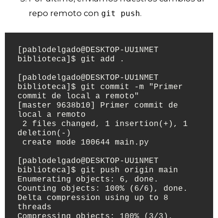
repo remoto con
.
git push
[pablodelgado@DESKTOP-UU1NMET 
biblioteca]$ git add .

[pablodelgado@DESKTOP-UU1NMET 
biblioteca]$ git commit -m "Primer 
commit de local a remoto"

[master 9638b10] Primer commit de 
local a remoto

 2 files changed, 1 insertion(+), 1 
deletion(-)

 create mode 100644 main.py

[pablodelgado@DESKTOP-UU1NMET 
biblioteca]$ git push origin main

Enumerating objects: 6, done.

Counting objects: 100% (6/6), done.

Delta compression using up to 8 
threads

Compressing objects: 100% (3/3), 