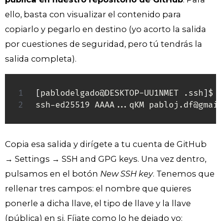
ello, basta con visualizar el contenido para
copiarlo y pegarlo en destino (yo acorto la salida
por cuestiones de seguridad, pero tú tendrás la
salida completa).
[
pablodelgado@DESKTOP-UU1NMET .ssh
]
$ 
ssh-ed25519 AAAA
..
.qKM pabloj.df@gmai
Copia esa salida y dirígete a tu cuenta de GitHub
→ Settings → SSH and GPG keys. Una vez dentro,
pulsamos en el botón
New SSH key
. Tenemos que
rellenar tres campos: el nombre que quieres
ponerle a dicha llave, el tipo de llave y la llave
(pública) en si. Fíjate como lo he dejado yo: