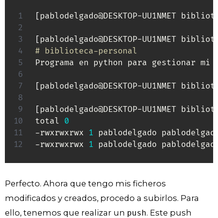
[
pablodelgado@DESKTOP-UU1NMET bibliot
[
pablodelgado@DESKTOP-UU1NMET bibliot
# biblioteca-personal
Programa en python para gestionar mi b
[
pablodelgado@DESKTOP-UU1NMET bibliot
[
pablodelgado@DESKTOP-UU1NMET bibliot
total 
0
-rwxrwxrwx 
1
 pablodelgado pablodelgad
-rwxrwxrwx 
1
 pablodelgado pablodelgad
Perfecto. Ahora que tengo mis ficheros
modificados y creados, procedo a subirlos. Para
ello, tenemos que realizar un
. Este push
push