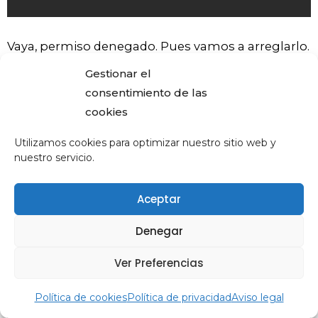
Vaya, permiso denegado. Pues vamos a arreglarlo.
Primero, intento listar las claves SSH, pero
Gestionar el
también daba error:
consentimiento de las
cookies
[
pablodelgado@DESKTOP-UU1NMET bibliot
Utilizamos cookies para optimizar nuestro sitio web y
Could not 
open
 a connection to your a
nuestro servicio.
Aceptar
Vale, esto quiere decir que no hay ningún agente
Denegar
SSH corriendo, así que vamos a levantarlo
manualmente.
Ver Preferencias
Política de cookies
Política de privacidad
Aviso legal
[
pablodelgado@DESKTOP-UU1NMET bibliot