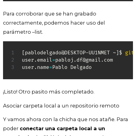
Para corroborar que se han grabado
correctamente, podemos hacer uso del
parámetro –list.
[
pablodelgado@DESKTOP-UU1NMET ~
]
$ 
git
user.email
=
pabloj.df@gmail.com

user.name
=
Pablo Delgado
¡Listo! Otro pasito más completado.
Asociar carpeta local a un repositorio remoto
Y vamos ahora con la chicha que nos atañe. Para
poder
conectar una carpeta local a un