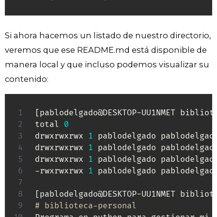
Si ahora hacemos un listado de nuestro directorio,
veremos que ese README.md está disponible de
manera local y que incluso podemos visualizar su
contenido:
[
pablodelgado@DESKTOP-UU1NMET bibliot
total 
0
drwxrwxrwx 
1
 pablodelgado pablodelgad
drwxrwxrwx 
1
 pablodelgado pablodelgad
drwxrwxrwx 
1
 pablodelgado pablodelgad
-rwxrwxrwx 
1
 pablodelgado pablodelgad
[
pablodelgado@DESKTOP-UU1NMET bibliot
# biblioteca-personal