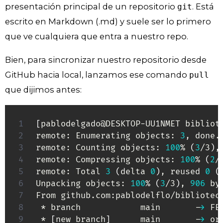
presentación principal de un repositorio
. Está
git
escrito en Markdown (.md) y suele ser lo primero
que ve cualquiera que entra a nuestro repo.
Bien, para sincronizar nuestro repositorio desde
GitHub hacia local, lanzamos ese comando
pull
que dijimos antes:
[
pablodelgado@DESKTOP-UU1NMET bibliot
remote: Enumerating objects: 
3
, done.

remote: Counting objects: 
100
% 
(
3
/3
)
,
remote: Compressing objects: 
100
% 
(
2
/
remote: Total 
3
(
delta 
0
)
, reused 
0
(
Unpacking objects: 
100
% 
(
3
/3
)
, 
906
 by
From github.com:pablodelflo/biblioteca
 * branch            main       -
>
 FE
 * 
[
new branch
]
      main       -
>
 or