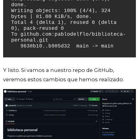
done.

Writing objects: 100% (4/4), 324 
bytes | 81.00 KiB/s, done.

Total 4 (delta 1), reused 0 (delta 
0), pack-reused 0

To github.com:pablodelflo/biblioteca-
personal.git

   9638b10..b985d32  main -> main
Y listo. Si vamos a nuestro repo de GitHub,
veremos estos cambios que hemos realizado.