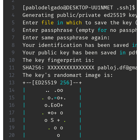
[
pablodelgado@DESKTOP-UU1NMET .ssh
]
$ 
Generating public/private ed25519 key 
Enter 
file
in
which
 to save the key 
(
Enter passphrase 
(
empty 
for
 no passph
Enter same passphrase again:

Your identification has been saved 
in
Your public key has been saved 
in
 pdf
The key fingerprint is:

SHA256: XXXXXXXXXXXXXXX pabloj.df@gmai
The key's randomart image is:

+--
[
ED25519 
256
]
|
..
 .oo     
|
|
.
 o.
=
o+.    
|
|
      o.EoO+     
|
|
.
 *o+ o     
|
|
      o S + 
.
|
|
.
 o o     
|
|
          o      
|