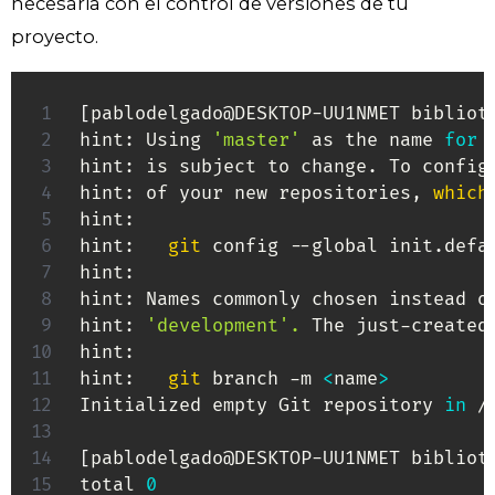
necesaria con el control de versiones de tu
proyecto.
[
pablodelgado@DESKTOP-UU1NMET bibliot
hint: Using 
'master'
 as the name 
for
 
hint: is subject to change. To config
hint: of your new repositories, 
which
hint:

hint:   
git
 config --global init.defa
hint:

hint: Names commonly chosen instead o
hint: 
'development'
.
 The just-created
hint:

hint:   
git
 branch -m 
<
name
>
Initialized empty Git repository 
in
 /
[
pablodelgado@DESKTOP-UU1NMET bibliot
total 
0