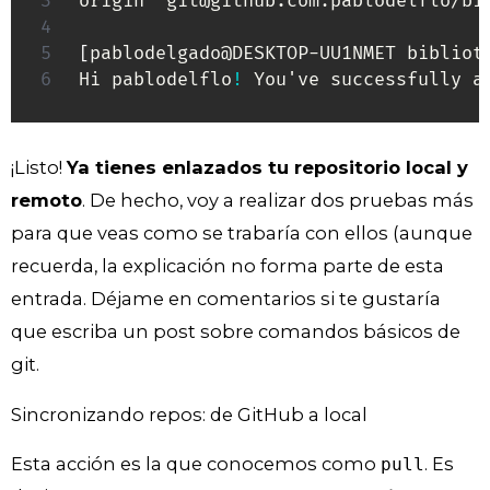
origin  git@github.com:pablodelflo/bi
[
pablodelgado@DESKTOP-UU1NMET bibliot
Hi pablodelflo
!
 You've successfully a
¡Listo!
Ya tienes enlazados tu repositorio local y
remoto
. De hecho, voy a realizar dos pruebas más
para que veas como se trabaría con ellos (aunque
recuerda, la explicación no forma parte de esta
entrada. Déjame en comentarios si te gustaría
que escriba un post sobre comandos básicos de
git.
Sincronizando repos: de GitHub a local
Esta acción es la que conocemos como
. Es
pull