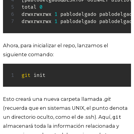
[
pablodelgado@DESKTOP-UU1NMET bibliot
total 
0
drwxrwxrwx 
1
 pablodelgado pablodelgad
drwxrwxrwx 
1
 pablodelgado pablodelgad
Ahora, para inicializar el repo, lanzamos el
siguiente comando:
git
 init
Esto creará una nueva carpeta llamada
.git
(recuerda que en sistemas UNIX, el punto denota
un directorio oculto, como el de .ssh). Aquí,
git
almacenará toda la información relacionada y