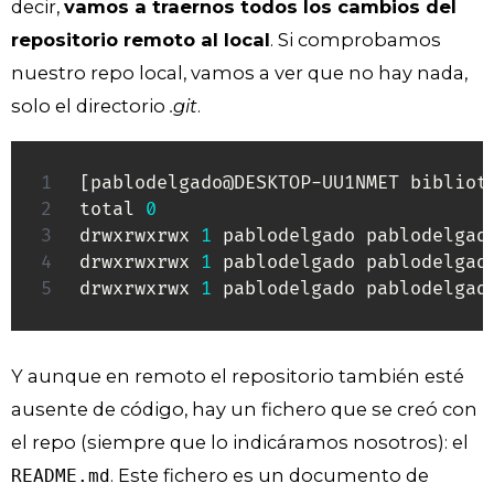
decir,
vamos a traernos todos los cambios del
repositorio remoto al local
. Si comprobamos
nuestro repo local, vamos a ver que no hay nada,
solo el directorio
.git
.
[
pablodelgado@DESKTOP-UU1NMET bibliot
total 
0
drwxrwxrwx 
1
 pablodelgado pablodelgad
drwxrwxrwx 
1
 pablodelgado pablodelgad
drwxrwxrwx 
1
 pablodelgado pablodelgad
Y aunque en remoto el repositorio también esté
ausente de código, hay un fichero que se creó con
el repo (siempre que lo indicáramos nosotros): el
. Este fichero es un documento de
README.md