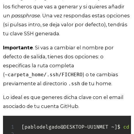
los ficheros que vas a generar y si quieres añadir
un
passphrase
. Una vez respondas estas opciones
(si pulsas intro, se deja valor por defecto), tendrás
tu clave SSH generada.
Importante
. Si vas a cambiar el nombre por
defecto de salida, tienes dos opciones: o
especificas la ruta completa
(
) o te cambias
~carpeta_home/.ssh/FICHERO
previamente al directorio
de tu home.
.ssh
Lo ideal es que generes dicha clave con el email
asociado de tu cuenta GitHub.
[
pablodelgado@DESKTOP-UU1NMET ~
]
$ 
cd
 