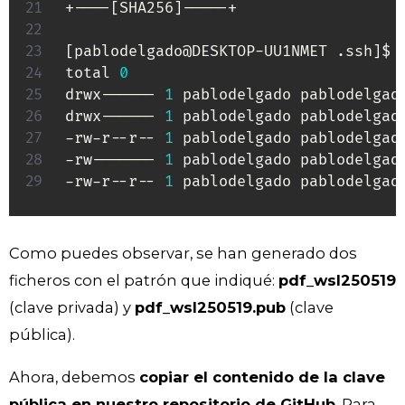
+----
[
SHA256
]
-----+

[
pablodelgado@DESKTOP-UU1NMET .ssh
]
$ 
total 
0
drwx------ 
1
 pablodelgado pablodelgad
drwx------ 
1
 pablodelgado pablodelgad
-rw-r--r-- 
1
 pablodelgado pablodelgad
-rw------- 
1
 pablodelgado pablodelgad
-rw-r--r-- 
1
 pablodelgado pablodelgad
Como puedes observar, se han generado dos
ficheros con el patrón que indiqué:
pdf_wsl250519
(clave privada) y
pdf_wsl250519.pub
(clave
pública).
Ahora, debemos
copiar el contenido de la clave
pública en nuestro repositorio de GitHub
. Para