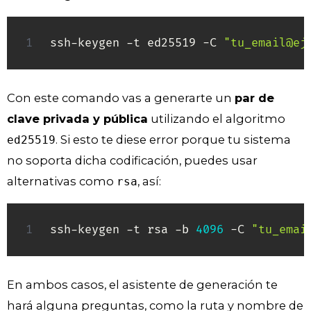
ssh-keygen -t ed25519 -C 
"tu_email@ej
Con este comando vas a generarte un
par de
clave privada y pública
utilizando el algoritmo
. Si esto te diese error porque tu sistema
ed25519
no soporta dicha codificación, puedes usar
alternativas como
, así:
rsa
ssh-keygen -t rsa -b 
4096
 -C 
"tu_emai
En ambos casos, el asistente de generación te
hará alguna preguntas, como la ruta y nombre de