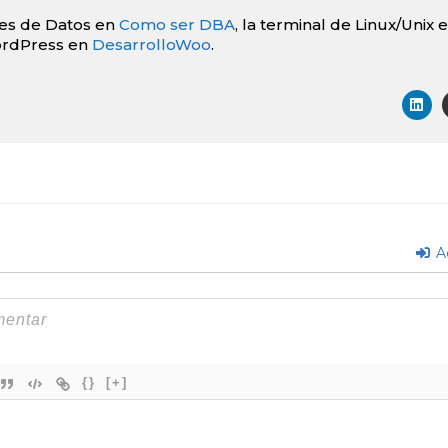
es de Datos en
Como ser DBA
, la terminal de Linux/Unix 
rdPress en
DesarrolloWoo
.
L
i
n
k
e
d
i
n
A
{}
[+]