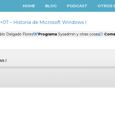
HOME
BLOG
PODCAST
OTROS 
×07 – Historia de Microsoft Windows I
lo Delgado Flores
Programa
Sysadmin y otras cosas
Come
t
ward
ws I
onds