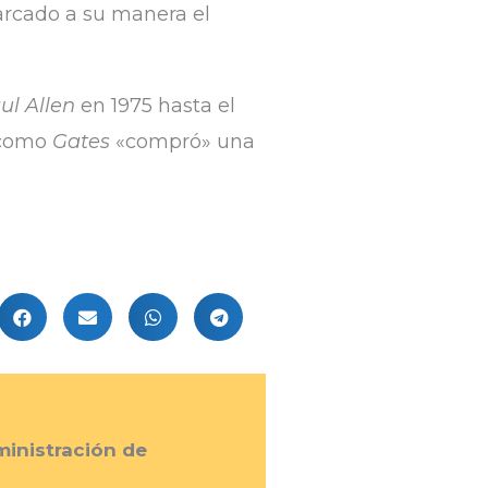
marcado a su manera el
ul Allen
en 1975 hasta el
r como
Gates
«compró» una
inistración de