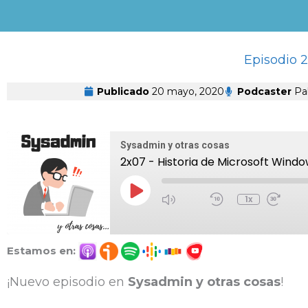
Ir
al
contenido
Episodio 2
Publicado
20 mayo, 2020
Podcaster
Pab
Mute/Unmute
Rebobinar
Fas
Episode
10
For
Sysadmin y otras cosas
Segundos
30
2x07 - Historia de Microsoft Windo
Sec
Reproducir
Episodio
1x
Estamos en:
¡Nuevo episodio en
Sysadmin y otras cosas
!