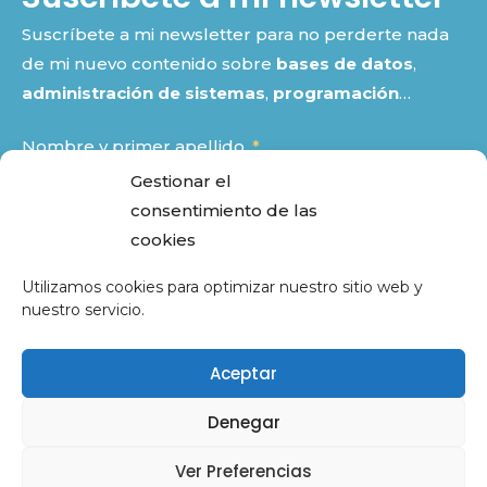
Suscríbete a mi newsletter para no perderte nada
de mi nuevo contenido sobre
bases de datos
,
administración de sistemas
,
programación
…
Nombre y primer apellido
Gestionar el
consentimiento de las
Email
cookies
Utilizamos cookies para optimizar nuestro sitio web y
nuestro servicio.
He leído y acepto la
política de privacidad
Aceptar
SUSCRIBIRME
Denegar
CC By-Nc-Sa 4.0
2018 – 2026
Ver Preferencias
Desarrollado por Pablo Delgado Flores