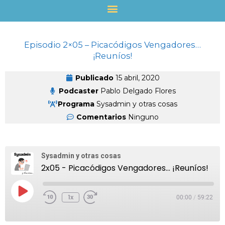
Ir
al
contenido
Episodio 2×05 – Picacódigos Vengadores…
¡Reuníos!
Publicado
15 abril, 2020
Podcaster
Pablo Delgado Flores
Programa
Sysadmin y otras cosas
Comentarios
Ninguno
Rebobinar
Fast
10
Forward
Sysadmin y otras cosas
Segundos
30
2x05 - Picacódigos Vengadores... ¡Reuníos!
Seconds
Reproducir
Episodio
1x
00:00
/
59:22