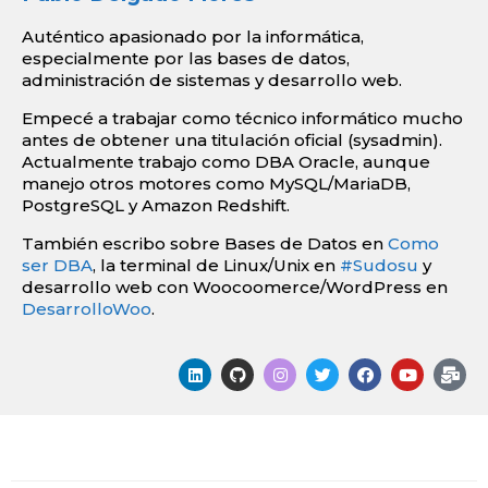
Auténtico apasionado por la informática,
especialmente por las bases de datos,
administración de sistemas y desarrollo web.
Empecé a trabajar como técnico informático mucho
antes de obtener una titulación oficial (sysadmin).
Actualmente trabajo como DBA Oracle, aunque
manejo otros motores como MySQL/MariaDB,
PostgreSQL y Amazon Redshift.
También escribo sobre Bases de Datos en
Como
ser DBA
, la terminal de Linux/Unix en
#Sudosu
y
desarrollo web con Woocoomerce/WordPress en
DesarrolloWoo
.
L
G
I
T
F
Y
M
i
i
n
w
a
o
a
n
t
s
i
c
u
i
k
h
t
t
e
t
l
e
u
a
t
b
u
-
d
b
g
e
o
b
b
i
r
r
o
e
u
n
a
k
l