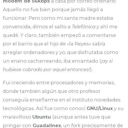
módem de 56kbps
a casa por correo ordinario.
Aquello no fue bien porque jamás llegó a
funcionar. Pero como mi santa madre estaba
convencida, dimos el salto a
Telefónica
y ahí me
quedé. Y claro, también empezó a comentarse
por el barrio que el hijo de «la Reyes» sabía
arreglar ordenadores y yo, que disfrutaba como
un enano cacharreando, iba encantado (
¡ay si
hubiese cobrado por aquel entonces!
).
Fui creciendo entre procesadores y memorias,
donde también algún que otro profesor
conseguía enseñarme en el instituto novedades
tecnológicas. Así fue como conocí
GNU/Linux
y su
maravilloso
Ubuntu
(aunque antes tuve que
pringar con
Guadalinex
, un
fork
precisamente de