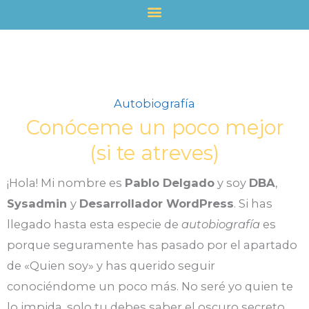
Ir
al
contenido
Autobiografía
Conóceme un poco mejor
(si te atreves)
¡Hola! Mi nombre es
Pablo Delgado
y soy
DBA
,
Sysadmin
y
Desarrollador WordPress
. Si has
llegado hasta esta especie de
autobiografía
es
porque seguramente has pasado por el apartado
de «Quien soy» y has querido seguir
conociéndome un poco más. No seré yo quien te
lo impida, solo tu debes saber el oscuro secreto