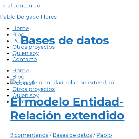
Ir al contenido
Pablo Delgado Flores
Home
Blog
Bases de datos
Podcast
Otros proyectos
Quien soy
Contacto
Home
Blog
Podcast
Otros proyectos
Quien soy
El modelo Entidad-
Contacto
Relación extendido
9 comentarios
/
Bases de datos
/
Pablo