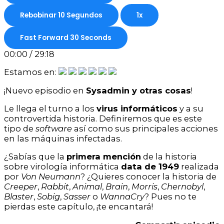
Rebobinar 10 Segundos
1x
Fast Forward 30 Seconds
00:00
/
29:18
Estamos en:
¡Nuevo episodio en
Sysadmin y otras cosas
!
Le llega el turno a los
virus informáticos
y a su
controvertida historia. Definiremos que es este
tipo de
software
así como sus principales acciones
en las máquinas infectadas.
¿Sabías que la
primera mención
de la historia
sobre virología informática
data de 1949
realizada
por
Von Neumann
? ¿Quieres conocer la historia de
Creeper
,
Rabbit
,
Animal
,
Brain
,
Morris
,
Chernobyl
,
Blaster
,
Sobig
,
Sasser
o
WannaCry
? Pues no te
pierdas este capítulo, ¡te encantará!