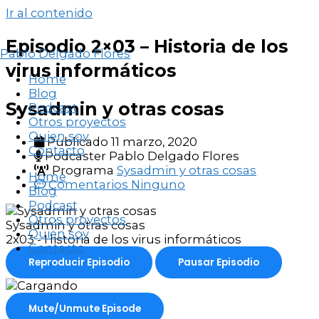
Ir al contenido
Episodio 2×03 – Historia de los
Pablo Delgado Flores
virus informáticos
Home
Blog
Sysadmin y otras cosas
Podcast
Otros proyectos
Quien soy
Publicado
11 marzo, 2020
Contacto
Podcaster
Pablo Delgado Flores
Programa
Sysadmin y otras cosas
Home
Comentarios
Ninguno
Blog
Podcast
Otros proyectos
Sysadmin y otras cosas
Quien soy
2x03 - Historia de los virus informáticos
Contacto
Reproducir Episodio
Pausar Episodio
Mute/Unmute Episode