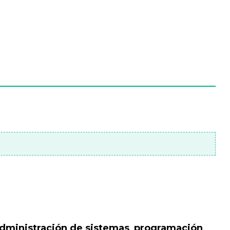
dministración de sistemas
,
programación
…