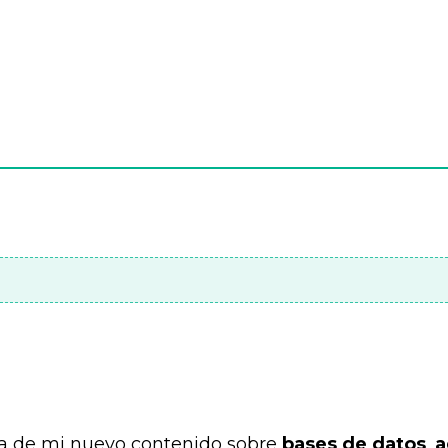
da de mi nuevo contenido sobre
bases de datos
,
a