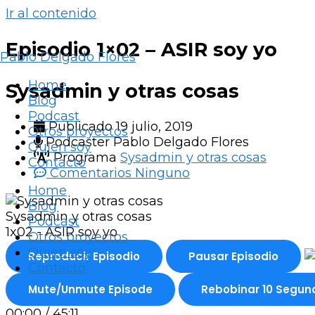
Ir al contenido
Episodio 1×02 – ASIR soy yo
Pablo Delgado Flores
Home
Sysadmin y otras cosas
Blog
Podcast
Publicado
19 julio, 2019
Otros proyectos
Podcaster
Pablo Delgado Flores
Quien soy
Programa
Sysadmin y otras cosas
Contacto
Comentarios
Ninguno
Home
Blog
Sysadmin y otras cosas
Podcast
1x02 - ASIR soy yo
Otros proyectos
Quien soy
Reproducir Episodio
Pausar Episodio
Contacto
Mute/Unmute Episode
Rebobinar 10 Segun
00:00
/
45:11